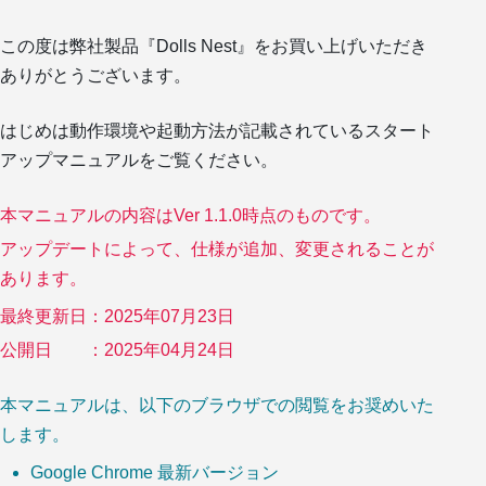
この度は弊社製品『
Dolls Nest
』をお買い上げいただき
ショップ
ありがとうございます。
はじめは動作環境や起動方法が記載されている
スタート
キャラクターステータス
アップマニュアル
をご覧ください。
本マニュアルの内容はVer 1.1.0時点のものです。
トラブルシューティング
アップデートによって、仕様が追加、変更されることが
あります。
最終更新日
：
2025年07月23日
奥付
公開日
：
2025年04月24日
本マニュアルは、以下のブラウザでの閲覧をお奨めいた
不具合を報告する
します。
ゲーム公式サイト
Google Chrome 最新バージョン